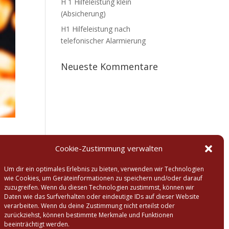
H 1 Hilfeleistung klein
(Absicherung)
H1 Hilfeleistung nach
telefonischer Alarmierung
Neueste Kommentare
Cookie-Zustimmung verwalten
ie
Um dir ein optimales Erlebnis zu bieten, verwenden wir Technologien
wie Cookies, um Geräteinformationen zu speichern und/oder darauf
zuzugreifen. Wenn du diesen Technologien zustimmst, können wir
Daten wie das Surfverhalten oder eindeutige IDs auf dieser Website
verarbeiten. Wenn du deine Zustimmung nicht erteilst oder
zurückziehst, können bestimmte Merkmale und Funktionen
beeinträchtigt werden.