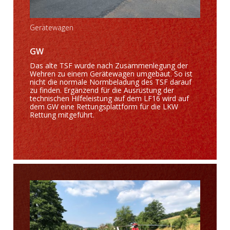
Gerätewagen
GW
Das alte TSF wurde nach Zusammenlegung der
Wehren zu einem Gerätewagen umgebaut. So ist
nicht die normale Normbeladung des TSF darauf
zu finden. Ergänzend für die Ausrüstung der
technischen Hilfeleistung auf dem LF16 wird auf
dem GW eine Rettungsplattform für die LKW
Rettung mitgeführt.