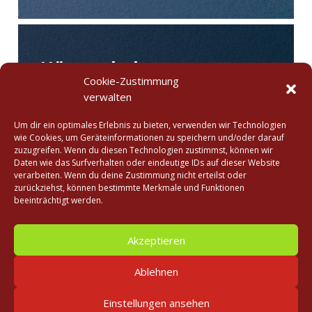
Hüttenthal
Cookie-Zustimmung
Patrick Hofmann
Wehrführer
E-Mail
verwalten
senden
Timo Münch
Stv. Wehrführer
Um dir ein optimales Erlebnis zu bieten, verwenden wir Technologien
wie Cookies, um Geräteinformationen zu speichern und/oder darauf
Timo Münch
1. Vorsitzender
E-
zuzugreifen. Wenn du diesen Technologien zustimmst, können wir
Mail senden
Daten wie das Surfverhalten oder eindeutige IDs auf dieser Website
Stefan Michel
2.Vorsitzender
verarbeiten. Wenn du deine Zustimmung nicht erteilst oder
zurückziehst, können bestimmte Merkmale und Funktionen
beeinträchtigt werden.
Datenschutz
Impressum
Akzeptieren
Ablehnen
Einstellungen ansehen