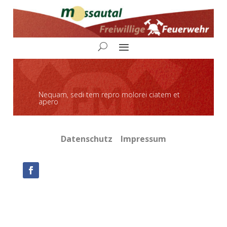
Nequam, sedi tem repro molorei ciatem et
apero
Datenschutz
Impressum