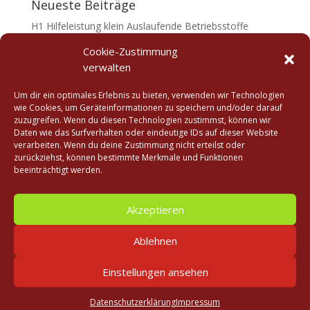
Neueste Beiträge
H1 Hilfeleistung klein Auslaufende Betriebsstoffe
H1 Hilfeleistung klein Suchaktion
Cookie-Zustimmung
verwalten
H1 Hilfeleistung klein + Menschenleben in Gefahr
H 1 Hilfeleistung klein (Absicherung)
Um dir ein optimales Erlebnis zu bieten, verwenden wir Technologien
wie Cookies, um Geräteinformationen zu speichern und/oder darauf
H1 Hilfeleistung nach telefonischer Alarmierung
zuzugreifen. Wenn du diesen Technologien zustimmst, können wir
Daten wie das Surfverhalten oder eindeutige IDs auf dieser Website
Neueste Kommentare
verarbeiten. Wenn du deine Zustimmung nicht erteilst oder
zurückziehst, können bestimmte Merkmale und Funktionen
beeinträchtigt werden.
Datenschutz
Impressum
Akzeptieren
Ablehnen
Einstellungen ansehen
Datenschutzerklärung
Impressum