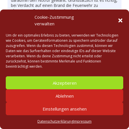
daraufhin den Notruf gewählt. Grundsätzlich ist es richtig,
bei Verdacht auf einen Brand die Feuerwehr zu
alarmieren. Es ist jedoch auch erlaubt, erste
Löschversuche zu unternehmen, wenn keine Gefahr für
Cookie-Zustimmung
die eigene Sicherheit besteht. In diesem Fall wurde das
verwalten
Feuer schließlich mit einem Eimer Wasser abgelöscht.
Um dir ein optimales Erlebnis zu bieten, verwenden wir Technologien
Zurück
wie Cookies, um Geräteinformationen zu speichern und/oder darauf
zuzugreifen. Wenn du diesen Technologien zustimmst, können wir
Datenschutz
Impressum
Daten wie das Surfverhalten oder eindeutige IDs auf dieser Website
verarbeiten. Wenn du deine Zustimmung nicht erteilst oder
zurückziehst, können bestimmte Merkmale und Funktionen
beeinträchtigt werden.
Akzeptieren
Ablehnen
Einstellungen ansehen
Datenschutzerklärung
Impressum