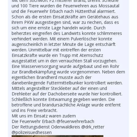
Mit dem Stichwort F2 mittlerer Brand, brennt Scheune
und 100 Tiere wurden die Feuerwehren aus Mossautal
und die Feuerwehr Erbach nach Hüttenthal alarmiert.
Schon als die ersten Einsatzkräfte am Gerätehaus aus
ihrem PKW ausgestiegen sind, war zu riechen, dass es
sich um eine ernste Lage handeln würde. Durch
beherztes eingreifen des Landwirts konnte schlimmeres
verhindert werden. Mit einem Pulverlöscher konnte
augenscheinlich in letzter Minute die Lage entschärft
werden. Unmittelbar mit eintreffen der ersten
Einsatzkräfte wurde ein Trupp mit Atemschutz
ausgestattet um in den verrauchten Stall vorzugehen.
Eine Wasserversorgung wurde aufgebaut und ein Rohr
zur Brandbekämpfung wurde vorgenommen. Neben dem
eigentlichen Brandherd musste auch der
danebenliegende Futtermittelbunker kontrolliert werden.
Mittels angestellter Steckleiter auf der einen und
Drehleiter auf der Dachoberseite wurde hier kontrolliert.
Schließlich konnte Entwarnung gegeben werden. Die
betroffene und brandursächliche Anlage wurde entfernt
und ins Freie verbracht.
Mit uns im Einsatz waren zudem
Die Feuerwehr Erbach @feuerwehrerbach
Der Rettungsdienst Odenwaldkreis @drk_retter
@polizeisuedhessen