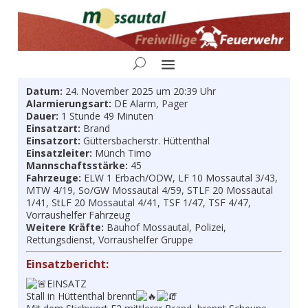
Datum:
24. November 2025 um 20:39 Uhr
Alarmierungsart:
DE Alarm, Pager
Dauer:
1 Stunde 49 Minuten
Einsatzart:
Brand
Einsatzort:
Güttersbacherstr. Hüttenthal
Einsatzleiter:
Münch Timo
Mannschaftsstärke:
45
Fahrzeuge:
ELW 1 Erbach/ODW, LF 10 Mossautal 3/43,
MTW 4/19, So/GW Mossautal 4/59, STLF 20 Mossautal
1/41, StLF 20 Mossautal 4/41, TSF 1/47, TSF 4/47,
Vorraushelfer Fahrzeug
Weitere Kräfte:
Bauhof Mossautal, Polizei,
Rettungsdienst, Vorraushelfer Gruppe
Einsatzbericht:
EINSATZ
Stall in Hüttenthal brennt